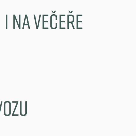
i na večeře
vozu