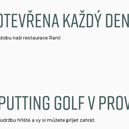
tevřena každý den 
dobu naší restaurace Ranč
putting golf v pro
údržbu hřiště a vy si můžete přijet zahrát.