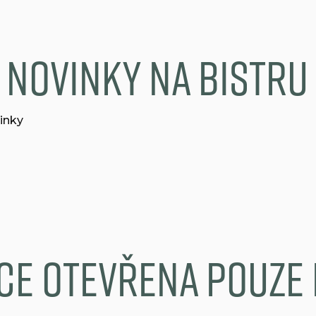
 novinky na bistru
inky
ace otevřena pouze 