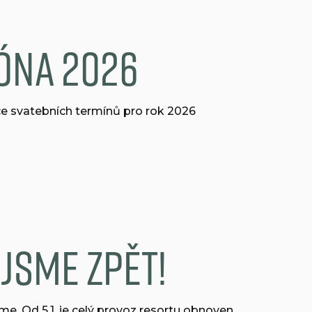
óna 2026
ace svatebních termínů pro rok 2026
jsme zpět!
íme. Od 5.1. je celý provoz resortu obnoven