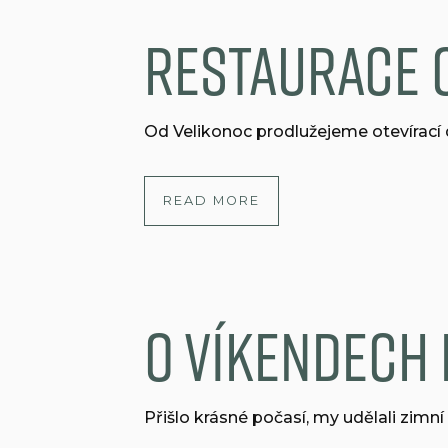
Restaurace o
Od Velikonoc prodlužejeme otevírací 
READ MORE
O víkendech 
Přišlo krásné počasí, my udělali zimní 