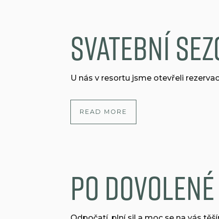
Svatební sez
U nás v resortu jsme otevřeli rezerv
READ MORE
Po dovolené 
Odpočatí, plní sil a moc se na vás těš