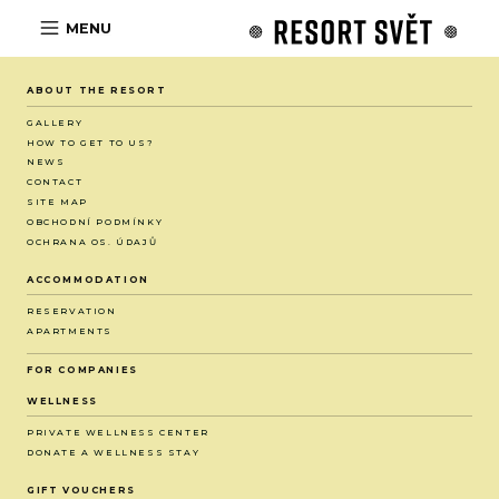
MENU
ABOUT THE RESORT
GALLERY
HOW TO GET TO US?
NEWS
CONTACT
SITE MAP
OBCHODNÍ PODMÍNKY
OCHRANA OS. ÚDAJŮ
ACCOMMODATION
RESERVATION
APARTMENTS
FOR COMPANIES
WELLNESS
PRIVATE WELLNESS CENTER
DONATE A WELLNESS STAY
GIFT VOUCHERS