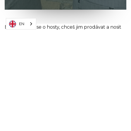
EN
Baví tě starat se o hosty, chceš jim prodávat a nosit
skvělé talíře a výborné pivo? Sháníš letní brigádu
nebo hledáš práci na stálo.
Dej nám vědět a pokud si padneme do oka,
rozjedeme spolupráci!
Kontakt: Martin Škoda - 725 070 983
Resort Svět
Hlavni 277