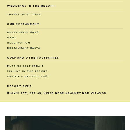
WEDDINGS IN THE RESORT
CHAPEL OF ST. JOHN
OUR RESTAURANT
RESTAURANT RANČ
MENU
RESERVATION
RESTAURANT BAŠTA
GOLF AND OTHER ACTIVITIES
PUTTING GOLF STRAIT
FISHING IN THE RESORT
VÁNOCE V RESORTU SVĚT
RESORT SVĚT
HLAVNÍ 277, 277 45, ÚŽICE NEAR KRALUPY NAD VLTAVOU