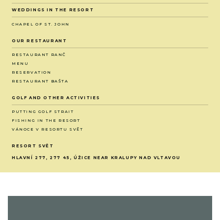
WEDDINGS IN THE RESORT
CHAPEL OF ST. JOHN
OUR RESTAURANT
RESTAURANT RANČ
MENU
RESERVATION
RESTAURANT BAŠTA
GOLF AND OTHER ACTIVITIES
PUTTING GOLF STRAIT
FISHING IN THE RESORT
VÁNOCE V RESORTU SVĚT
RESORT SVĚT
HLAVNÍ 277, 277 45, ÚŽICE NEAR KRALUPY NAD VLTAVOU