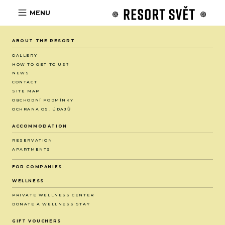
MENU
ABOUT THE RESORT
GALLERY
HOW TO GET TO US?
NEWS
CONTACT
SITE MAP
OBCHODNÍ PODMÍNKY
OCHRANA OS. ÚDAJŮ
ACCOMMODATION
RESERVATION
APARTMENTS
FOR COMPANIES
WELLNESS
PRIVATE WELLNESS CENTER
DONATE A WELLNESS STAY
GIFT VOUCHERS