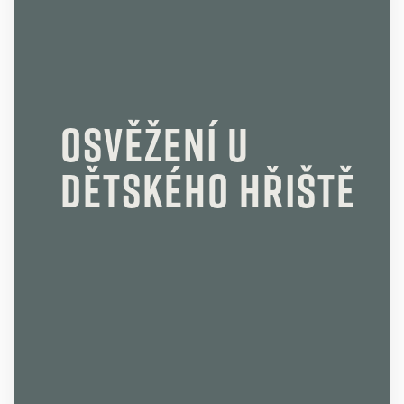
Osvěžení u
dětského hřiště