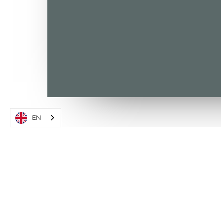
EN
Velikonoce letos odstartují hlavní sezónu, t